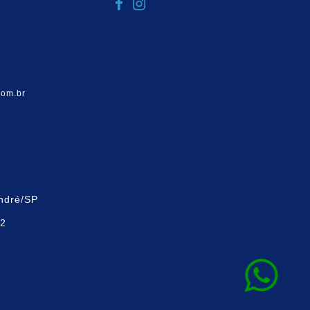
com.br
ndré/SP
02