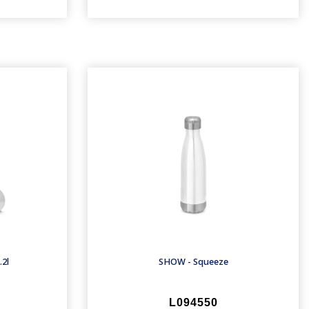
.2l
SHOW - Squeeze
L094550