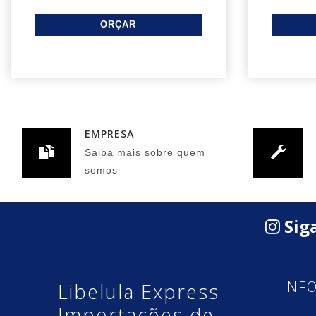
EMPRESA
Saiba mais sobre quem
somos
Siga
INF
Libelula Express
Importações de