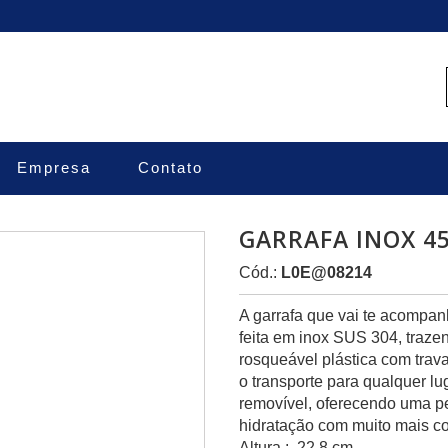
Empresa
Contato
GARRAFA INOX 4
Cód.:
L0E@08214
A garrafa que vai te acompa
feita em inox SUS 304, trazen
rosqueável plástica com trava
o transporte para qualquer l
removível, oferecendo uma pe
hidratação com muito mais co
Altura : 22,8 cm