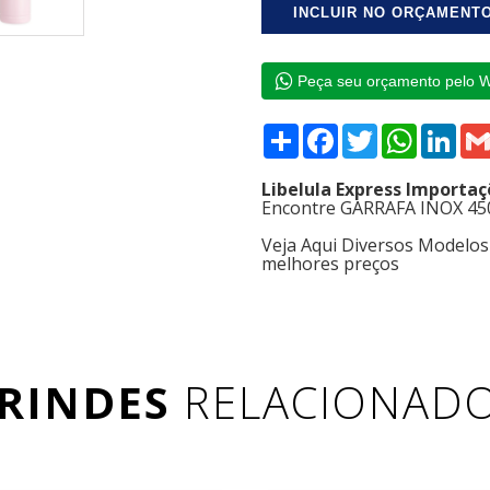
Peça seu orçamento pelo 
Compartilhar
Facebook
Twitter
WhatsAp
Link
Libelula Express Importa
Encontre GARRAFA INOX 450
Veja Aqui Diversos Modelo
melhores preços
RINDES
RELACIONAD