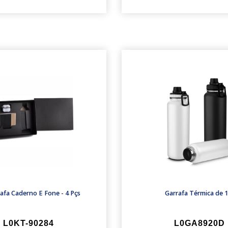
rafa Caderno E Fone - 4 Pçs
Garrafa Térmica de 1
L0KT-90284
L0GA8920D