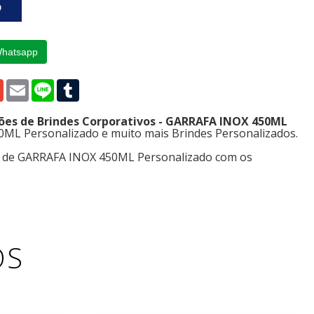
Whatsapp
p
edIn
Gmail
Email
Line
Tumblr
ções de Brindes Corporativos - GARRAFA INOX 450ML
ML Personalizado e muito mais Brindes Personalizados.
s de GARRAFA INOX 450ML Personalizado com os
OS