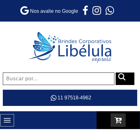
Nos avalie no Google
11 97518-4962
Toggle
navigation