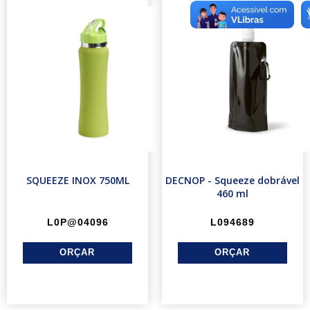
SQUEEZE INOX 750ML
DECNOP - Squeeze dobrável
460 ml
L0P@04096
L094689