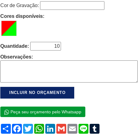
Cor de Gravação:
Cores disponíveis:
Quantidade:
Observações:
Peça seu orçamento pelo Whatsapp
Compartilhar
Facebook
Twitter
WhatsApp
LinkedIn
Gmail
Email
Line
Tumblr