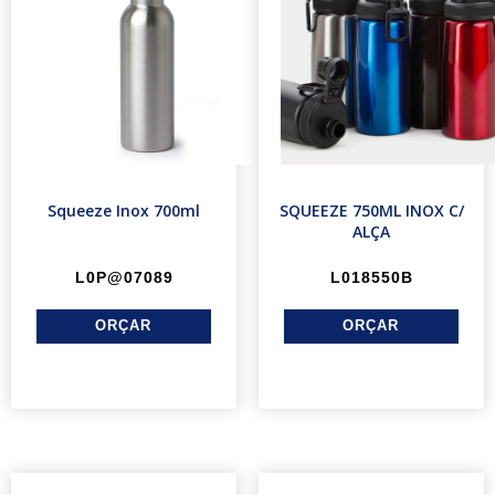
Squeeze Inox 700ml
SQUEEZE 750ML INOX C/
ALÇA
L0P@07089
L018550B