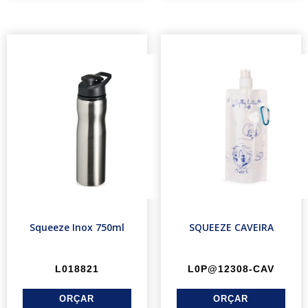
Squeeze Inox 750ml
SQUEEZE CAVEIRA
L018821
L0P@12308-CAV