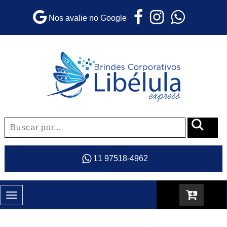
Nos avalie no Google
11 97518-4962
Toggle
navigation