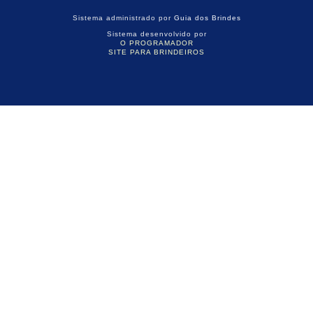
Sistema administrado por
Guia dos Brindes
Sistema desenvolvido por
O PROGRAMADOR
SITE PARA BRINDEIROS