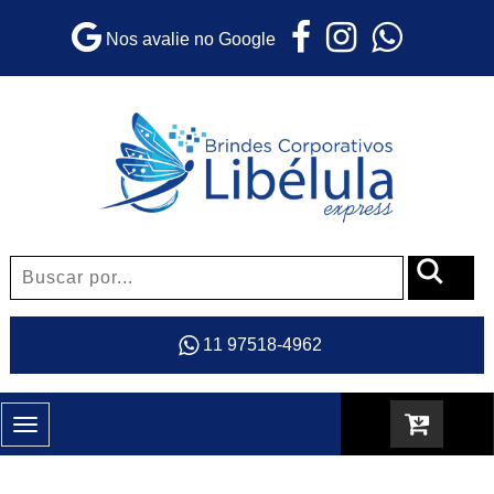
Nos avalie no Google
11 97518-4962
Toggle
navigation