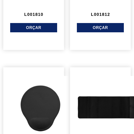
L001810
L001812