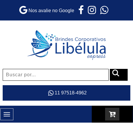
Nos avalie no Google
11 97518-4962
Toggle
navigation