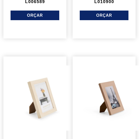
L006589
L010900