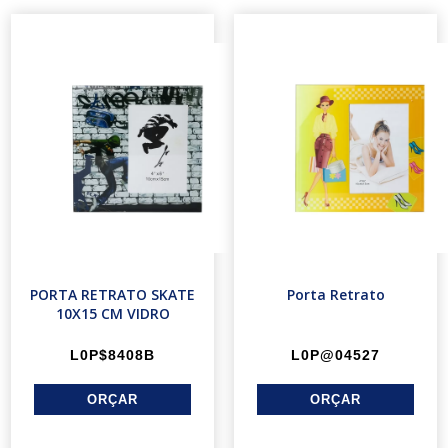
PORTA RETRATO SKATE
Porta Retrato
10X15 CM VIDRO
L0P$8408B
L0P@04527