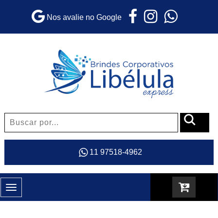
Nos avalie no Google
11 97518-4962
Toggle
navigation