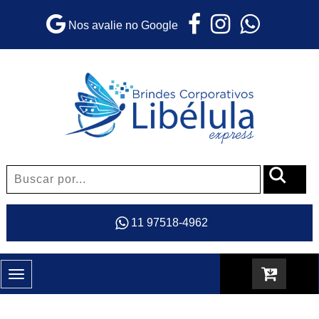
Nos avalie no Google
11 97518-4962
Toggle
navigation