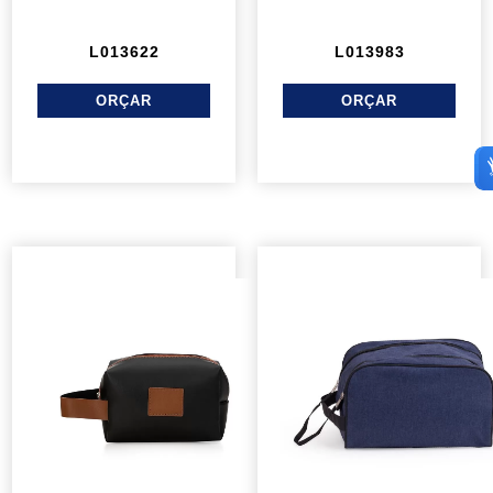
L013622
L013983