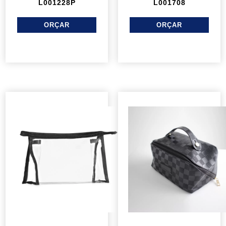
L001228P
L001708