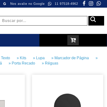
Nos avalie no Google
11 97518-4962
ca Texto
» Kits
» Lupa
» Marcador de Página
»
achá
» Porta Recado
» Réguas