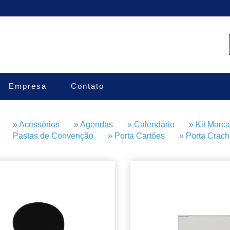
Empresa
Contato
» Acessórios
» Agendas
» Calendário
» Kit Mar
Pastas de Convenção
» Porta Cartões
» Porta Cr