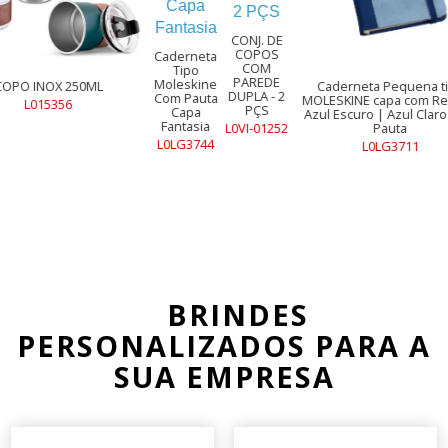
CONJ. DE
COPOS
Caderneta
COM
Tipo
PAREDE
Moleskine
Caderneta Pequena tipo
DUPLA - 2
Com Pauta
MOLESKINE capa com Recorte
PÇS
Capa
Azul Escuro | Azul Claro Com
Fantasia
L0VI-01252
Pauta
L0LG3744
L0LG3711
BRINDES
PERSONALIZADOS PARA A
SUA EMPRESA