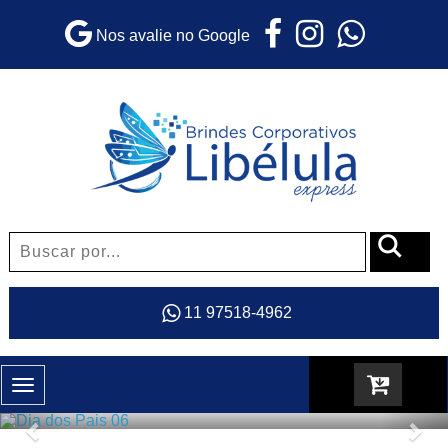
Nos avalie no Google
11 97518-4962
Toggle
navigation
Previous
Nex